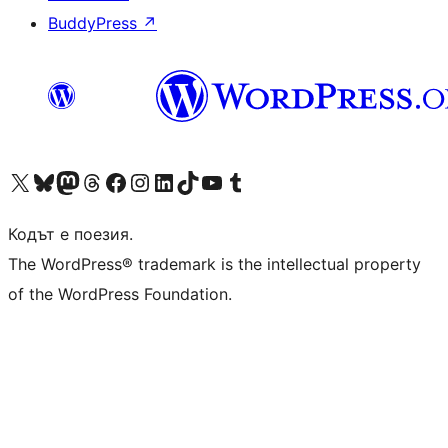
BuddyPress
↗
Visit our X (formerly Twitter) account
Visit our Bluesky account
Visit our Mastodon account
Visit our Threads account
Посетете нашата страница във Facebook
Посетете нашия профил в Instagram
Посетете нашия профил в LinkedIn
Visit our TikTok account
Visit our YouTube channel
Visit our Tumblr account
Кодът е поезия.
The WordPress® trademark is the intellectual property
of the WordPress Foundation.