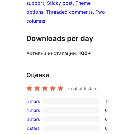
support
, 
Sticky post
, 
Theme
options
, 
Threaded comments
, 
Two
columns
Downloads per day
Активни инсталации:
100+
Оценки
5
out of 5 stars.
5 stars
1
1
4 stars
0
5-
0
3 stars
0
star
4-
0
review
2 stars
0
star
3-
0