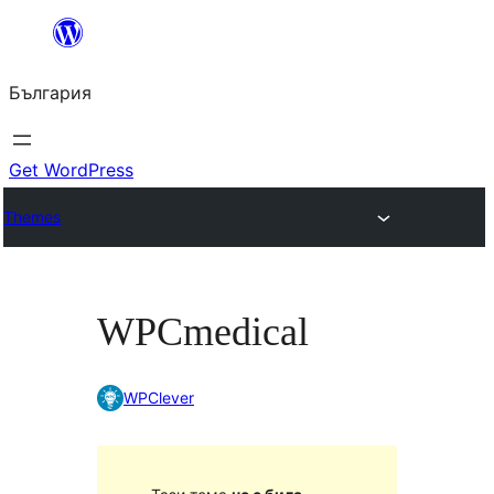
Към
съдържанието
България
Get WordPress
Themes
WPCmedical
WPClever