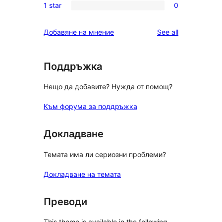
reviews
1 star
0
star
2-
0
reviews
star
1-
reviews
Добавяне на мнение
See all
reviews
star
reviews
Поддръжка
Нещо да добавите? Нужда от помощ?
Към форума за поддръжка
Докладване
Темата има ли сериозни проблеми?
Докладване на темата
Преводи
This theme is available in the following