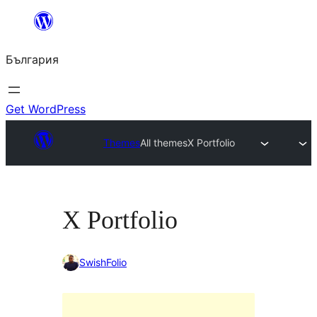
Към
съдържанието
България
Get WordPress
Themes
All themes
X Portfolio
X Portfolio
SwishFolio