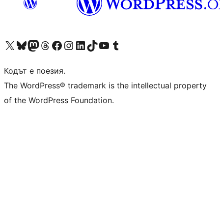
Visit our X (formerly Twitter) account
Visit our Bluesky account
Visit our Mastodon account
Visit our Threads account
Посетете нашата страница във Facebook
Посетете нашия профил в Instagram
Посетете нашия профил в LinkedIn
Visit our TikTok account
Visit our YouTube channel
Visit our Tumblr account
Кодът е поезия.
The WordPress® trademark is the intellectual property
of the WordPress Foundation.