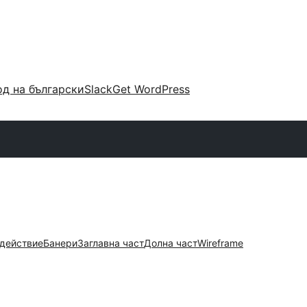
д на български
Slack
Get WordPress
 действие
Банери
Заглавна част
Долна част
Wireframe