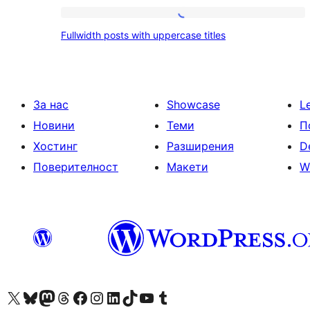
Макети:
Fullwidth
Fullwidth posts with uppercase titles
posts
Публикаци
with
uppercase
За нас
Showcase
L
titles
Новини
Теми
П
Хостинг
Разширения
D
Поверителност
Макети
W
Visit our X (formerly Twitter) account
Visit our Bluesky account
Visit our Mastodon account
Visit our Threads account
Посетете нашата страница във Facebook
Посетете нашия профил в Instagram
Посетете нашия профил в LinkedIn
Visit our TikTok account
Visit our YouTube channel
Visit our Tumblr account