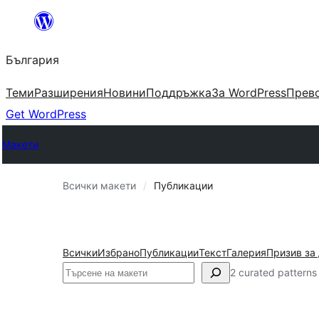
Към
съдържанието
България
Теми
Разширения
Новини
Поддръжка
За WordPress
Прево
Get WordPress
Макети
Всички макети
Публикации
Всички
Избрано
Публикации
Текст
Галерия
Призив за
Търсене
2 curated patterns