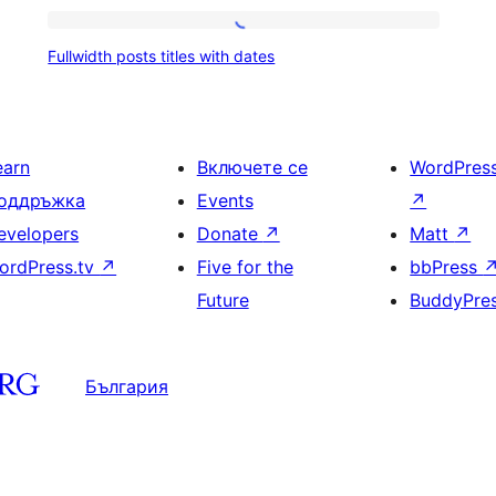
Fullwidth
Fullwidth posts titles with dates
posts
и
titles
with
earn
Включете се
WordPres
dates
оддръжка
Events
↗
evelopers
Donate
↗
Matt
↗
ordPress.tv
↗
Five for the
bbPress
Future
BuddyPre
България