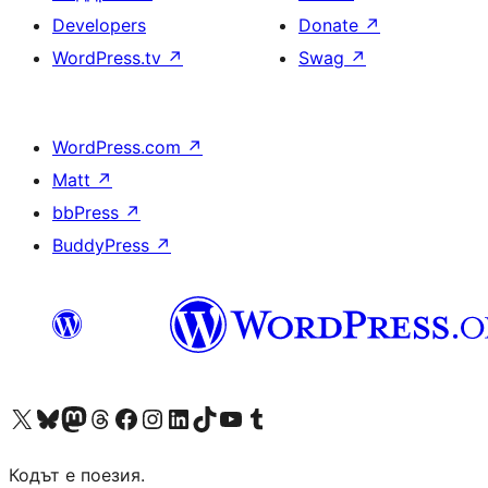
Developers
Donate
↗
WordPress.tv
↗
Swag
↗
WordPress.com
↗
Matt
↗
bbPress
↗
BuddyPress
↗
Visit our X (formerly Twitter) account
Visit our Bluesky account
Visit our Mastodon account
Visit our Threads account
Посетете нашата страница във Facebook
Посетете нашия профил в Instagram
Посетете нашия профил в LinkedIn
Visit our TikTok account
Visit our YouTube channel
Visit our Tumblr account
Кодът е поезия.