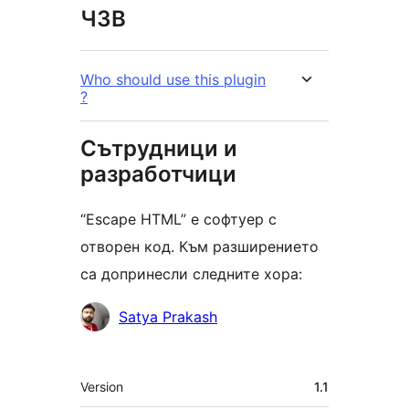
ЧЗВ
Who should use this plugin
?
Сътрудници и
разработчици
“Escape HTML” е софтуер с
отворен код. Към разширението
са допринесли следните хора:
Сътрудници
Satya Prakash
Мета
Version
1.1