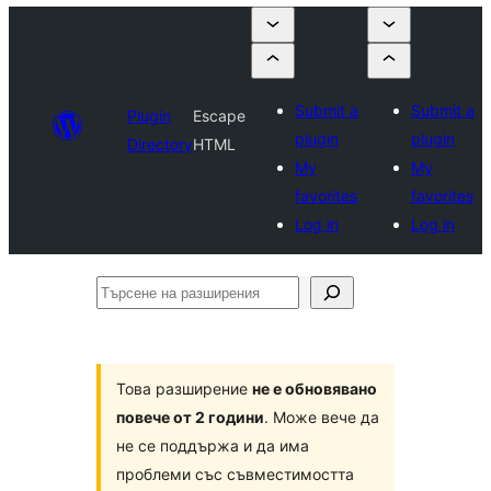
Submit a
Submit a
Plugin
Escape
plugin
plugin
Directory
HTML
My
My
favorites
favorites
Log in
Log in
Търсене
на
разширения
Това разширение
не е обновявано
повече от 2 години
. Може вече да
не се поддържа и да има
проблеми със съвместимостта