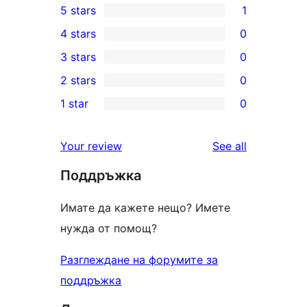
5 stars
1
1
4 stars
0
5-
0
3 stars
0
star
4-
0
2 stars
0
review
star
3-
0
1 star
0
reviews
star
2-
0
reviews
star
1-
reviews
Your review
See all
reviews
star
Поддръжка
reviews
Имате да кажете нещо? Имете
нужда от помощ?
Разглеждане на форумите за
поддръжка