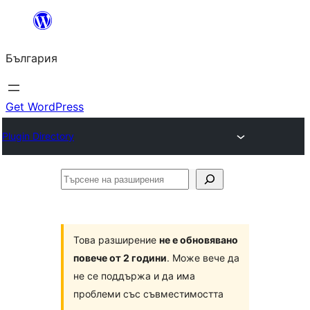
Към
съдържанието
България
Get WordPress
Plugin Directory
Търсене
на
разширения
Това разширение
не е обновявано
повече от 2 години
. Може вече да
не се поддържа и да има
проблеми със съвместимостта