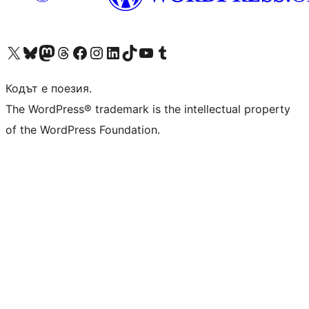
Visit our X (formerly Twitter) account
Visit our Bluesky account
Visit our Mastodon account
Visit our Threads account
Посетете нашата страница във Facebook
Посетете нашия профил в Instagram
Посетете нашия профил в LinkedIn
Visit our TikTok account
Visit our YouTube channel
Visit our Tumblr account
Кодът е поезия.
The WordPress® trademark is the intellectual property
of the WordPress Foundation.