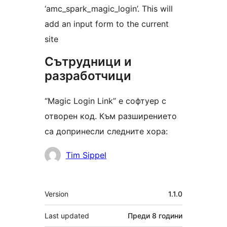
‘amc_spark_magic_login’. This will
add an input form to the current
site
Сътрудници и
разработчици
“Magic Login Link” е софтуер с
отворен код. Към разширението
са допринесли следните хора:
Сътрудници
Tim Sippel
Мета
Version
1.1.0
Last updated
Преди
8 години