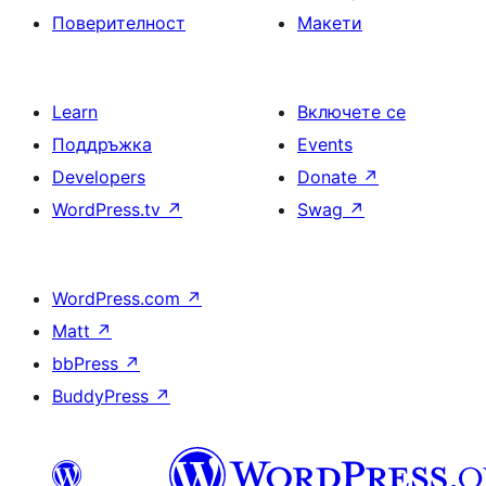
Поверителност
Макети
Learn
Включете се
Поддръжка
Events
Developers
Donate
↗
WordPress.tv
↗
Swag
↗
WordPress.com
↗
Matt
↗
bbPress
↗
BuddyPress
↗