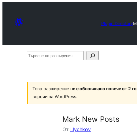
Plugin Directory
M
Търсене
на
разширения
Това разширение
не е обновявано повече от 2 г
версии на WordPress.
Mark New Posts
От
i.lychkov