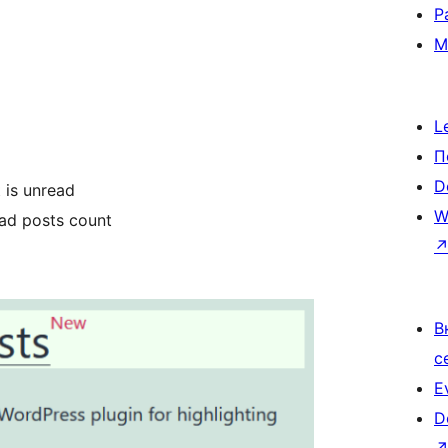
Р
М
L
П
D
 is unread
W
ad posts count
В
с
E
D