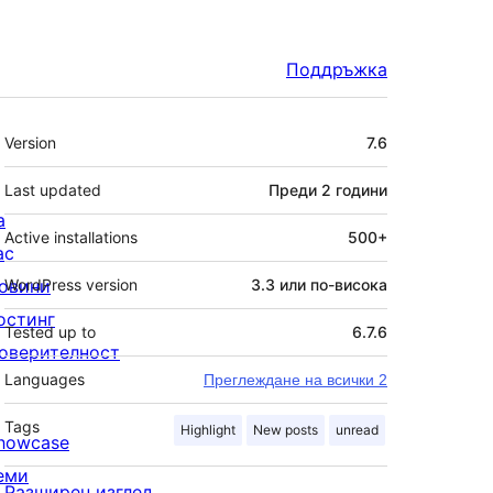
Поддръжка
Мета
Version
7.6
Last updated
Преди
2 години
а
Active installations
500+
ас
овини
WordPress version
3.3 или по-висока
остинг
Tested up to
6.7.6
оверителност
Languages
Преглеждане на всички 2
Tags
Highlight
New posts
unread
howcase
еми
Разширен изглед