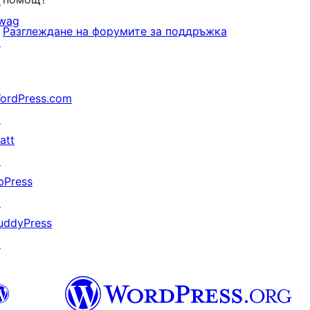
↗
wag
Разглеждане на форумите за поддръжка
↗
ordPress.com
↗
att
↗
bPress
↗
uddyPress
↗