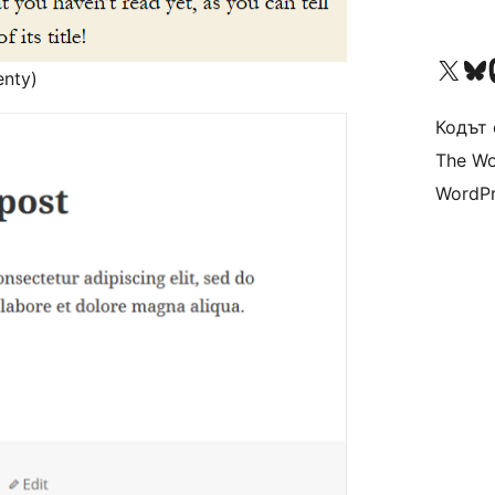
Visit our X (formerly 
Visit ou
Vi
enty)
Кодът 
The Wo
WordPr