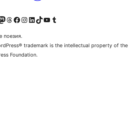
Twitter) account
r Bluesky account
sit our Mastodon account
Visit our Threads account
Посетете нашата страница във Facebook
Посетете нашия профил в Instagram
Посетете нашия профил в LinkedIn
Visit our TikTok account
Visit our YouTube channel
Visit our Tumblr account
е поезия.
rdPress® trademark is the intellectual property of the
ess Foundation.