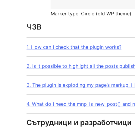
Marker type: Circle (old WP theme)
ЧЗВ
1. How can I check that the plugin works?
2. Is it possible to highlight all the posts publ
3. The plugin is exploding my page’s markup. Ho
4. What do I need the mnp_is_new_post() and 
Сътрудници и разработчици