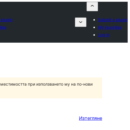
 plugin
Submit a plugin
ites
My favorites
Log in
вместимостта при използването му на по-нови
Изтегляне