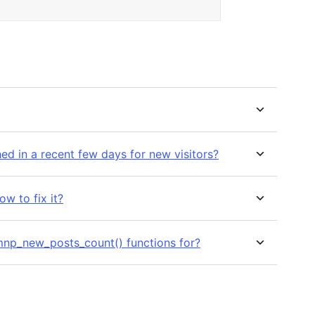
ished in a recent few days for new visitors?
w to fix it?
mnp_new_posts_count() functions for?