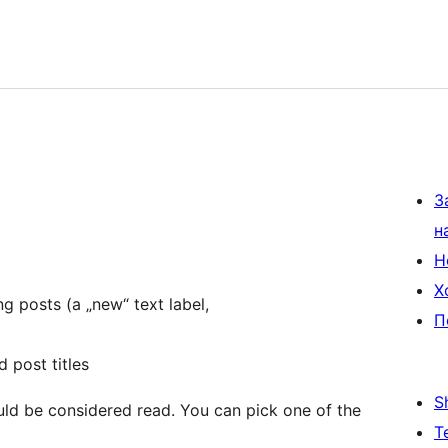
З
н
Н
Х
ng posts (a „new“ text label,
П
 post titles
S
uld be considered read. You can pick one of the
Т