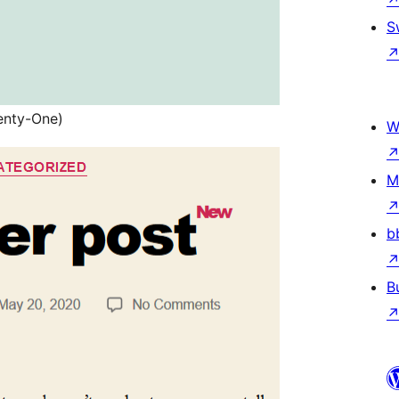
S
enty-One)
W
M
b
B