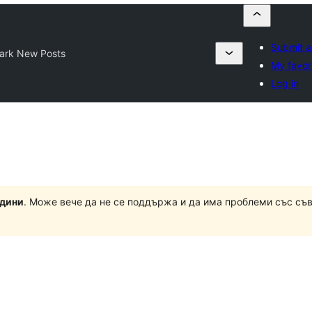
Submit a
ark New Posts
My favor
Log in
одини
. Може вече да не се поддържа и да има проблеми със съ