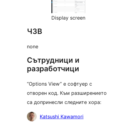
Display screen
ЧЗВ
none
Сътрудници и
разработчици
“Options View” е софтуер с
отворен код. Към разширението
са допринесли следните хора:
Сътрудници
Katsushi Kawamori