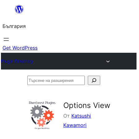
Към
съдържанието
България
Get WordPress
Plugin Directory
Търсене
на
разширения
Options View
От
Katsushi
Kawamori