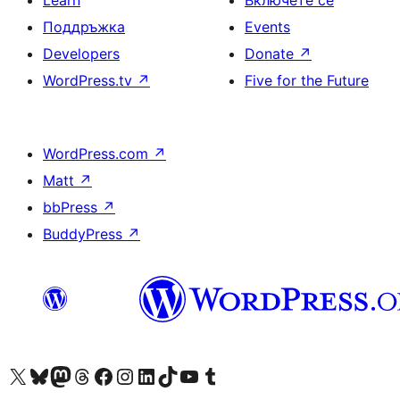
Поддръжка
Events
Developers
Donate
↗
WordPress.tv
↗
Five for the Future
WordPress.com
↗
Matt
↗
bbPress
↗
BuddyPress
↗
Visit our X (formerly Twitter) account
Visit our Bluesky account
Visit our Mastodon account
Visit our Threads account
Посетете нашата страница във Facebook
Посетете нашия профил в Instagram
Посетете нашия профил в LinkedIn
Visit our TikTok account
Visit our YouTube channel
Visit our Tumblr account