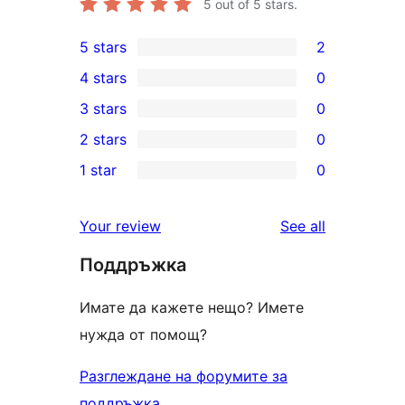
5
out of 5 stars.
5 stars
2
2
4 stars
0
5-
0
3 stars
0
star
4-
0
2 stars
0
reviews
star
3-
0
1 star
0
reviews
star
2-
0
reviews
star
1-
reviews
Your review
See all
reviews
star
Поддръжка
reviews
Имате да кажете нещо? Имете
нужда от помощ?
Разглеждане на форумите за
поддръжка