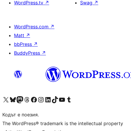
WordPress.tv
↗
Swag
↗
WordPress.com
↗
Matt
↗
bbPress
↗
BuddyPress
↗
Visit our X (formerly Twitter) account
Visit our Bluesky account
Visit our Mastodon account
Visit our Threads account
Посетете нашата страница във Facebook
Посетете нашия профил в Instagram
Посетете нашия профил в LinkedIn
Visit our TikTok account
Visit our YouTube channel
Visit our Tumblr account
Кодът е поезия.
The WordPress® trademark is the intellectual property