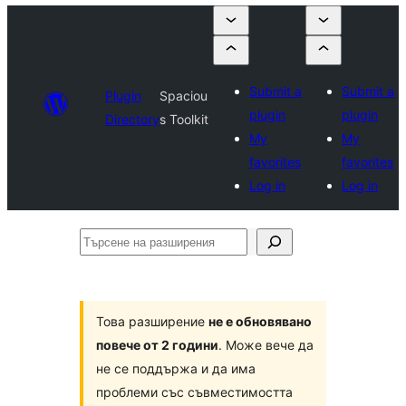
Submit a
Submit a
Plugin
Spaciou
plugin
plugin
Directory
s Toolkit
My
My
favorites
favorites
Log in
Log in
Търсене
на
разширения
Това разширение
не е обновявано
повече от 2 години
. Може вече да
не се поддържа и да има
проблеми със съвместимостта