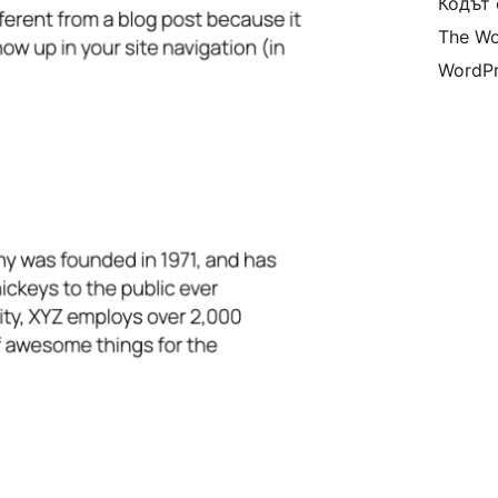
Кодът 
The Wo
WordPr