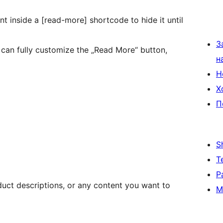
t inside a [read-more] shortcode to hide it until
З
can fully customize the „Read More“ button,
н
Н
Х
П
S
Т
Р
oduct descriptions, or any content you want to
М