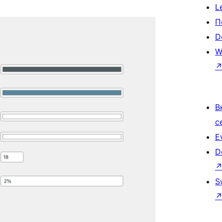
L
П
D
W
В
с
E
D
S