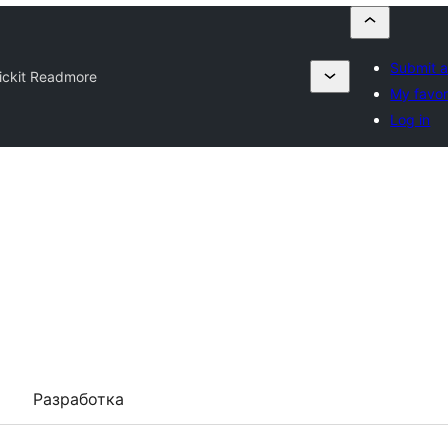
Submit a
ickit Readmore
My favor
Log in
Разработка