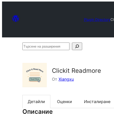
Plugin Directory
Cl
Търсене
на
разширения
Clickit Readmore
От
Xiangxu
Детайли
Оценки
Инсталиране
Описание