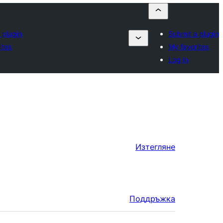
 plugin
Submit a plugin
ites
My favorites
Log in
Изтегляне
Поддръжка