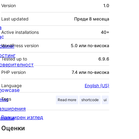
Мета
Version
1.0
Last updated
Преди
8 месеца
а
Active installations
40+
ас
овини
WordPress version
5.0 или по-висока
остинг
Tested up to
6.9.6
оверителност
PHP version
7.4 или по-висока
Language
English (US)
howcase
еми
Tags
Read more
shortcode
ui
азширения
Разширен изглед
акети
Оценки