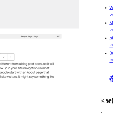
W
M
b
B
Visit our X (formerly 
Visit ou
Vi