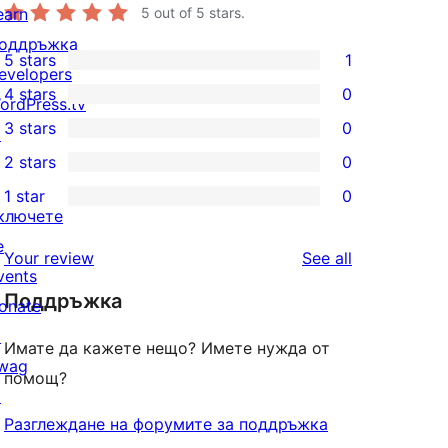
earn
5
out of 5 stars.
оддръжка
5 stars
1
1
evelopers
4 stars
0
5-
ordPress.tv
0
3 stars
0
star
↗
4-
0
2 stars
0
review
star
3-
0
1 star
0
reviews
star
2-
0
ключете
reviews
star
1-
е
reviews
Your review
See all
reviews
star
vents
Поддръжка
reviews
onate
↗
Имате да кажете нещо? Имете нужда от
wag
помощ?
↗
Разглеждане на форумите за поддръжка