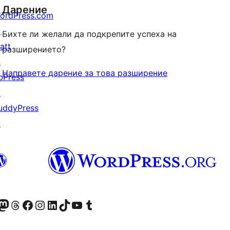
Дарение
ordPress.com
↗
Бихте ли желали да подкрепите успеха на
att
разширението?
↗
Направете дарение за това разширение
bPress
↗
uddyPress
↗
Twitter) account
r Bluesky account
sit our Mastodon account
Visit our Threads account
Посетете нашата страница във Facebook
Посетете нашия профил в Instagram
Посетете нашия профил в LinkedIn
Visit our TikTok account
Visit our YouTube channel
Visit our Tumblr account