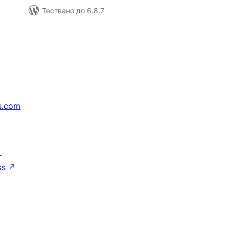
Тествано до 6.8.7
s.com
↗
ss
↗