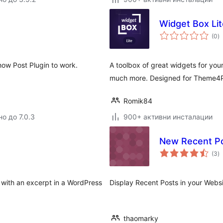
Widget Box Lit
о
(0
)
о
how Post Plugin to work.
A toolbox of great widgets for your
much more. Designed for Theme4
Romik84
о до 7.0.3
900+ активни инсталации
New Recent Po
о
(3
)
о
s with an excerpt in a WordPress
Display Recent Posts in your Websi
thaomarky