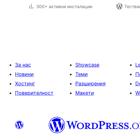
300+ активни инсталации
Тества
Разделяне
на
публикациите
на
страници
За нас
Showcase
L
Новини
Теми
П
Хостинг
Разширения
D
Поверителност
Макети
W