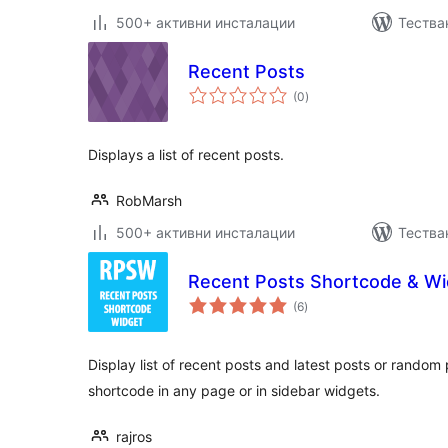
500+ активни инсталации
Тества
Recent Posts
общо
(0
)
оценки
Displays a list of recent posts.
RobMarsh
500+ активни инсталации
Тества
Recent Posts Shortcode & Wi
общо
(6
)
оценки
Display list of recent posts and latest posts or random
shortcode in any page or in sidebar widgets.
rajros