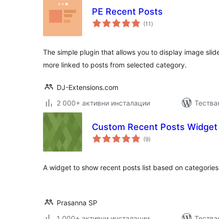
PE Recent Posts
общо
(11
)
оценки
The simple plugin that allows you to display image slide
more linked to posts from selected category.
DJ-Extensions.com
2 000+ активни инсталации
Тества
Custom Recent Posts Widget
общо
(9
)
оценки
A widget to show recent posts list based on categories
Prasanna SP
1 000+ активни инсталации
Тества