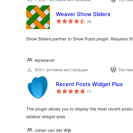
Weaver Show Sliders
общо
(6
)
оценки
Show Sliders partner to Show Posts plugin. Requires S
wpweaver
900+ активни инсталации
Тестван
Recent Posts Widget Plus
общо
(1
)
оценки
This plugin allows you to display the most recent post
sidebar widget area.
Johan van der Wijk