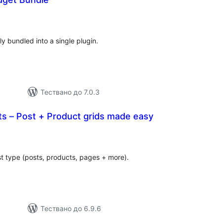
бщо
ценки
ly bundled into a single plugin.
Тествано до 7.0.3
s – Post + Product grids made easy
общо
оценки
post type (posts, products, pages + more).
Тествано до 6.9.6