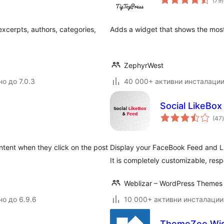
(79
)
 excerpts, authors, categories,
Adds a widget that shows the most
ZephyrWest
о до 7.0.3
40 000+ активни инсталаци
Social LikeBox
(47
)
ntent when they click on the post
Display your FaceBook Feed and Li
It is completely customizable, res
Weblizar – WordPress Themes 
но до 6.9.6
10 000+ активни инсталации
ThemeZee Wid