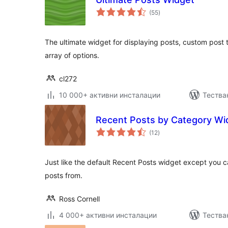
общо
(55
)
оценки
The ultimate widget for displaying posts, custom post 
array of options.
cl272
10 000+ активни инсталации
Тества
Recent Posts by Category Wi
общо
(12
)
оценки
Just like the default Recent Posts widget except you c
posts from.
Ross Cornell
4 000+ активни инсталации
Тества