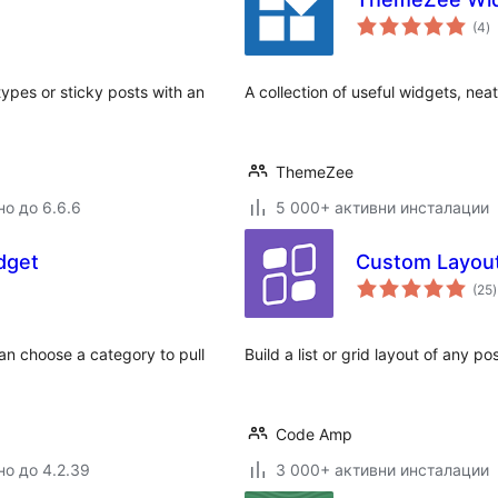
о
(4
)
о
types or sticky posts with an
A collection of useful widgets, neat
ThemeZee
но до 6.6.6
5 000+ активни инсталации
dget
Custom Layout
(25
)
an choose a category to pull
Build a list or grid layout of any 
Code Amp
но до 4.2.39
3 000+ активни инсталации