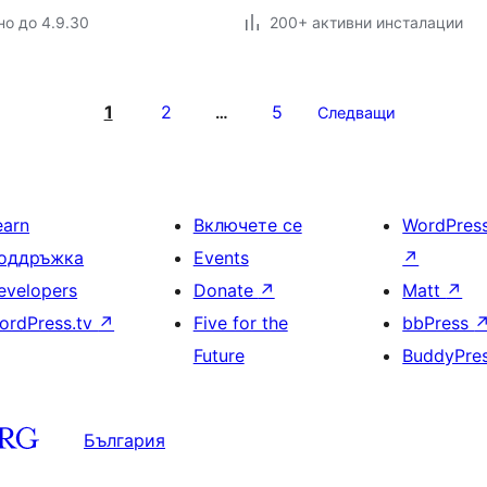
но до 4.9.30
200+ активни инсталации
1
2
5
…
Следващи
earn
Включете се
WordPres
оддръжка
Events
↗
evelopers
Donate
↗
Matt
↗
ordPress.tv
↗
Five for the
bbPress
Future
BuddyPre
България