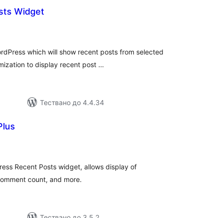
sts Widget
общо
ценки
ordPress which will show recent posts from selected
ization to display recent post …
Тествано до 4.4.34
Plus
общо
оценки
ess Recent Posts widget, allows display of
 comment count, and more.
Тествано до 3.5.2