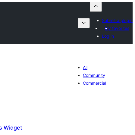
Submit a plugin
My favorites
Log in
All
Community
Commercial
s Widget
общо