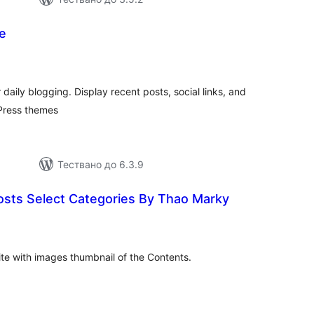
e
бщо
ценки
 daily blogging. Display recent posts, social links, and
Press themes
Тествано до 6.3.9
sts Select Categories By Thao Marky
бщо
ценки
te with images thumbnail of the Contents.