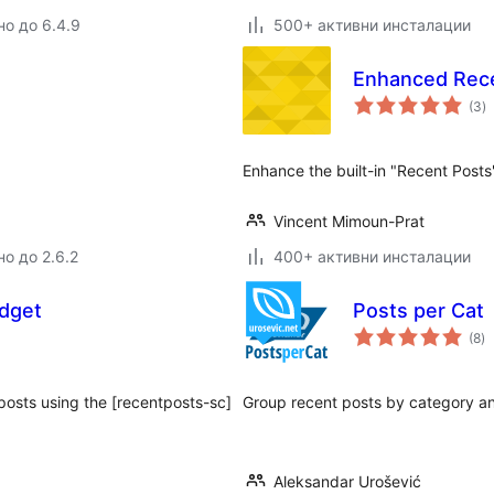
но до 6.4.9
500+ активни инсталации
Enhanced Rec
о
(3
)
о
Enhance the built-in "Recent Posts
Vincent Mimoun-Prat
но до 2.6.2
400+ активни инсталации
dget
Posts per Cat
о
(8
)
о
 posts using the [recentposts-sc]
Group recent posts by category a
Aleksandar Urošević