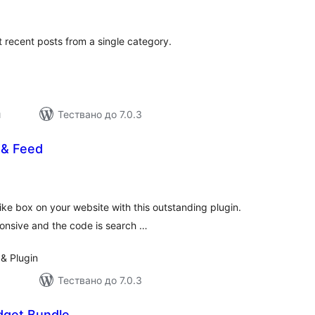
оценки
 recent posts from a single category.
и
Тествано до 7.0.3
 & Feed
общо
оценки
ke box on your website with this outstanding plugin.
ponsive and the code is search …
& Plugin
Тествано до 7.0.3
get Bundle