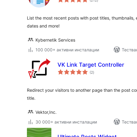
(212
)
оценки
List the most recent posts with post titles, thumbnails,
dates and more!
Kybernetik Services
100 000+ активни инсталации
Тестван
VK Link Target Controller
общо
(2
)
оценки
Redirect your visitors to another page than the post co
title.
Vektor,Inc.
30 000+ активни инсталации
Тества
Ultimate Posts Widget