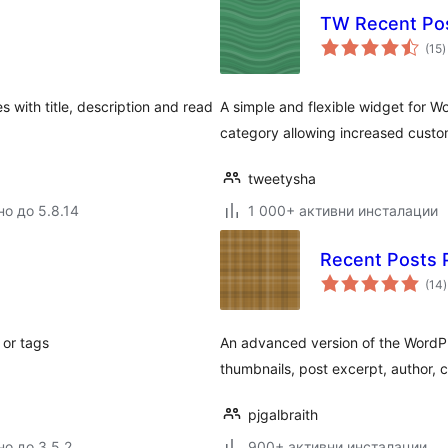
TW Recent Po
(15
)
о
s with title, description and read
A simple and flexible widget for W
category allowing increased custom
tweetysha
но до 5.8.14
1 000+ активни инсталации
Recent Posts 
(14
)
 or tags
An advanced version of the WordPr
thumbnails, post excerpt, author,
pjgalbraith
но до 3.5.2
900+ активни инсталации