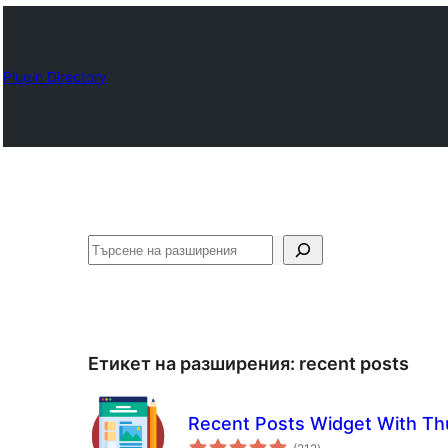
Plugin Directory
Търсене
Етикет на разширения:
recent posts
Recent Posts Widget With Th
общо